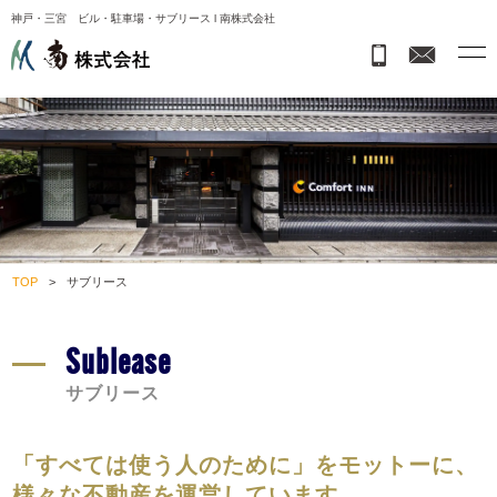
神戸・三宮 ビル・駐車場・サブリース l 南株式会社
TOP
>
サブリース
Sublease
サブリース
「すべては使う人のために」をモットーに、
様々な不動産を運営しています。